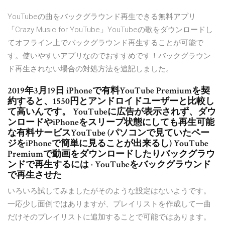
YouTubeの曲をバックグラウンド再生できる無料アプリ
「Crazy Music for YouTube」YouTubeの歌をダウンロードし
てオフライン上でバックグラウンド再生することが可能で
す。使いやすいアプリなのでおすすめです！バックグラウン
ド再生されない場合の対処方法を追記しました。
2019年3月19日 iPhoneで有料YouTube Premiumを契
約すると、1550円とアンドロイドユーザーと比較し
て高いんです。 YouTubeに広告が表示されず、ダウ
ンロードやiPhoneをスリープ状態にしても再生可能
な有料サービスYouTube (パソコンで見ていたペー
ジをiPhoneで簡単に見ることが出来るし) YouTube
Premiumで動画をダウンロードしたりバックグラウ
ンドで再生するには · YouTubeをバックグラウンド
で再生させた
いろいろ試してみましたがそのような設定はないようです。
一応少し面倒ではありますが、プレイリストを作成して一曲
だけそのプレイリストに追加することで可能ではあります。