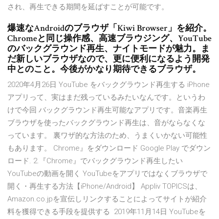
され、再生できる期間を延ばすことが可能です。
爆速なAndroidのブラウザ「Kiwi Browser」を紹介。
Chromeと同じ操作感、高速ブラウジング、YouTube
のバックグラウンド再生、ナイトモードが魅力。ま
だ新しいブラウザなので、更に便利になるよう開発
中とのこと。今後がかなり期待できるブラウザ。
2020年4月26日 YouTube をバックグラウンド再生する iPhone
アプリって、実はまだ残っているみたいなんです。というわ
けで今回 バックグラウンド再生可能なアプリです。音楽再生
ブラウザを使ったバックグラウンド再生は、音がならなくな
っています。 裏ワザ的な方法のため、うまくいかない可能性
もあります。 Chrome』をダウンロード Google Play でダウン
ロード. 2.『Chrome』でバックグラウンド再生したい
YouTubeの動画を開く YouTubeをアプリではなくブラウザで
開く・再生する方法【iPhone/Android】 Appliv TOPICSは、
Amazon.co.jpを宣伝しリンクすることによってサイトが紹介
料を獲得できる手段を提供する 2019年11月14日 YouTubeを