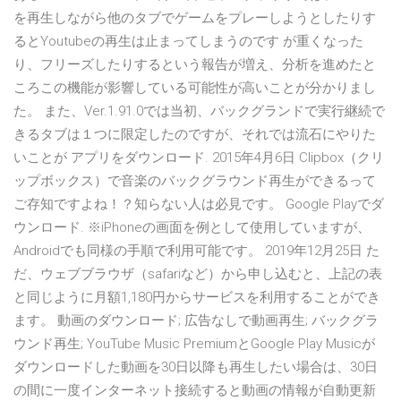
を再生しながら他のタブでゲームをプレーしようとしたりす
るとYoutubeの再生は止まってしまうのです が重くなった
り、フリーズしたりするという報告が増え、分析を進めたと
ころこの機能が影響している可能性が高いことが分かりまし
た。 また、Ver.1.91.0では当初、バックグランドで実行継続で
きるタブは１つに限定したのですが、それでは流石にやりた
いことが アプリをダウンロード. 2015年4月6日 Clipbox（クリ
ップボックス）で音楽のバックグラウンド再生ができるって
ご存知ですよね！？知らない人は必見です。 Google Playでダ
ウンロード. ※iPhoneの画面を例として使用していますが、
Androidでも同様の手順で利用可能です。 2019年12月25日 た
だ、ウェブブラウザ（safariなど）から申し込むと、上記の表
と同じように月額1,180円からサービスを利用することができ
ます。 動画のダウンロード; 広告なしで動画再生; バックグラ
ウンド再生; YouTube Music PremiumとGoogle Play Musicが
ダウンロードした動画を30日以降も再生したい場合は、30日
の間に一度インターネット接続すると動画の情報が自動更新