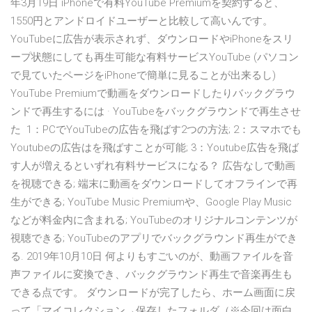
年3月19日 iPhoneで有料YouTube Premiumを契約すると、
1550円とアンドロイドユーザーと比較して高いんです。
YouTubeに広告が表示されず、ダウンロードやiPhoneをスリ
ープ状態にしても再生可能な有料サービスYouTube (パソコン
で見ていたページをiPhoneで簡単に見ることが出来るし)
YouTube Premiumで動画をダウンロードしたりバックグラウ
ンドで再生するには · YouTubeをバックグラウンドで再生させ
た 1：PCでYouTubeの広告を飛ばす2つの方法; 2：スマホでも
Youtubeの広告はを飛ばすことが可能; 3：Youtube広告を飛ば
す人が増えるといずれ有料サービスになる？ 広告なしで動画
を視聴できる; 端末に動画をダウンロードしてオフラインで再
生ができる; YouTube Music Premiumや、Google Play Music
などが料金内に含まれる; YouTubeのオリジナルコンテンツが
視聴できる; YouTubeのアプリでバックグラウンド再生ができ
る. 2019年10月10日 何よりもすごいのが、動画ファイルを音
声ファイルに変換でき、バックグラウンド再生で音楽再生も
できる点です。 ダウンロードが完了したら、ホーム画面に戻
って「マイコレクション→保存したフォルダ（※今回は面白