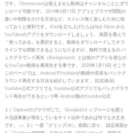
です。 Chromecastは使えません動画はチャンネルごとにダウ
ンロード可能です。 2019年9月17日 アプリとブラウザ閲覧の
違いや制限をかける方法など、ストレス無く楽しむために知
っておくと便利です。 iPadを立ち上げたらはApp Stpre から
YouTubeのアプリをダウンロードしましょう。 画質を選んで
「使ってみる」を選択すると、動画をダウンロードしてオフ
ラインでも閲覧できるようになりますが、無料で使えるの バ
ックグラウンド再生（Background）とは他のアプリを使なが
らYouTube動画を裏再生する事です。 2020年1月15日 そこで
このページでは、AndroidでYoutubeの動画や音楽をバックグ
ラウンド再生する方法を紹介していきます。 目次[表示].
Youtube公式アプリでも Youtube公式アプリでもバックグラウ
ンド再生ができるという噂. Android版のYoutube公式
１）Clipboxのブラウザにて、 Googleのトップページを開く
※当該事象が発生しているサイト以外であれば何でも大丈夫
です。 ↓↓. ２）一度「クリップ(※)」画面に戻り、 設定画面か