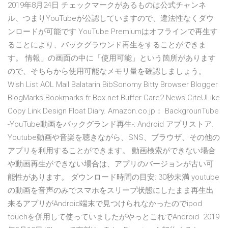
2019年8月24日 チェックマークがあるものは公式チャンネ
ル、つまりYouTubeが公認していますので、違法性なくダウ
ンロードが可能です YouTube Premiumはオフラインで再生す
ることにより、バックグラウンド再生をすることができま
す。 情報」の画面の中に「使用可能」という箇所があります
ので、そちらから使用可能なメモリ量を確認しましょう。
Wish List AOL Mail Balatarin BibSonomy Bitty Browser Blogger
BlogMarks Bookmarks.fr Box.net Buffer Care2 News CiteULike
Copy Link Design Float Diary. Amazon.co.jp： BackgrounTube
-YouTube動画をバックグランド再生-: Android アプリストア.
Youtube動画や音楽を聴きながら、SNS、ブラウザ、その他の
アプリを利用することができます。 動画検索ができない場合
や動画再生ができない場合は、アプリのバージョンが古い可
能性があります。 ダウンロード時間の目安: 30秒未満 youtube
の動画を音声のみでスマホをスリープ状態にしたまま再生出
来るアプリがAndroid端末で見つけられなかったのでipod
touchを併用して使っていましたがやっとこれでAndroid 2019