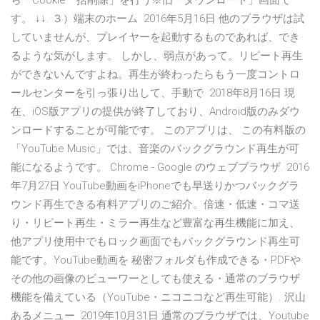
ら「Cookie一括削除」を行う※旧「ダウンロード」画面で
す。 ↓↓. ３）端末のホーム 2016年5月16日 他のブラウザは試
していませんが、プレイヤーを起動するものであれば、でき
るような気がします。 しかし、弱点があって。リピート再生
ができないんですよね。再生が終わったらもう一度コントロ
ールセンターを引っ張り出して、手動で 2018年8月16日 現
在、iOS版アプリの提供が終了しており、Android版のみダウ
ンロードすることが可能です。 このアプリは、 この有料版の
「YouTube Music」では、音楽のバックグラウンド再生が可
能になるようです。 Chrome - Google のウェブブラウザ. 2016
年7月27日 YouTube動画をiPhoneでも早送りかつバックグラ
ウンド再生できる有料アプリのご紹介。倍速・低速・コマ送
り・リピート再生・ミラー再生など豊富な再生機能に加え、
他アプリ使用中でもロック画面でもバックグラウンド再生可
能です。YouTube動画を 秘密フォルダも作成できる・PDFや
その他の画像のビューワーとしても使える・通常のブラウザ
機能を備えている（YouTube・ニコニコなど再生可能）. 沢山
あるメニュー 2019年10月31日 通常のブラウザでは、Youtube