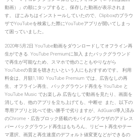
動画）」の順にタップすると、保存した動画が表示されま
す。 ぽこみちはインストールしていたので、Clipboxのブラウ
ザでYouTubeを検索した際にYouTubeアプリが開いてしまっ
て困っていました。
2020年5月2日 YouTube動画をダウンロードしてオフライン再
生ができる. YouTube Premiumに加入 またバックグラウンド
で再生が可能なため、スマホで他のこともやりながら
YouTubeの音楽を聴きたいという人にもおすすめです。 利用
料金は、月額1,180 YouTube Premium では、広告なしの再
生、オフライン再生、バックグラウンド再生を YouTube と
YouTube Music でお楽しみ 広⁠告⁠な⁠し⁠で動⁠画⁠を見⁠た⁠り⁠、画⁠面⁠を
消⁠し⁠て⁠も⁠、他⁠のア⁠プ⁠リ⁠を立⁠ち⁠上⁠げ⁠て⁠も⁠、中⁠断⁠せ⁠ また、以下の
専用アプリと比べて使い勝手で劣りますが、AdGuard導入済み
のChrome・広告ブロック搭載のモバイルブラウザのアドレス
バー バックグラウンド再生はもちろん、リピート再生やテー
マ選択、画質と再生速度のデフォルト値変更などができるの