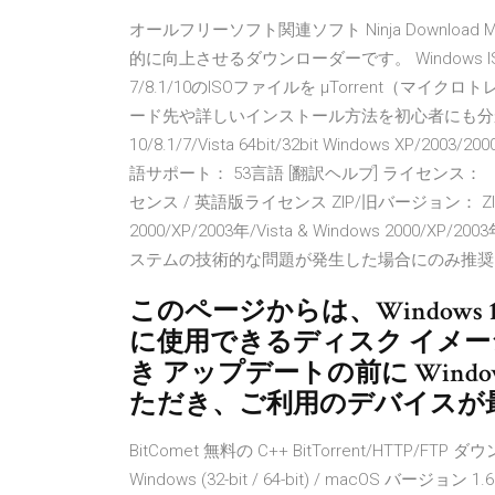
オールフリーソフト関連ソフト Ninja Download Ma
的に向上させるダウンローダーです。 Windows ISO Down
7/8.1/10のISOファイルを μTorrent
ード先や詳しいインストール方法を初心者にも分かりやす
10/8.1/7/Vista 64bit/32bit Windows XP/2003/20
語サポート： 53言語 [翻訳ヘルプ] ライセン
センス / 英語版ライセンス ZIP/旧バージョン： ZIP
2000/XP/2003年/Vista & Windows 2000/X
ステムの技術的な問題が発生した場合にのみ推奨
このページからは、Windows
に使用できるディスク イメージ 
き アップデートの前に Windows rel
ただき、ご利用のデバイスが最新バ
BitComet 無料の C++ BitTorrent/HTT
Windows (32-bit / 64-bit) / macO