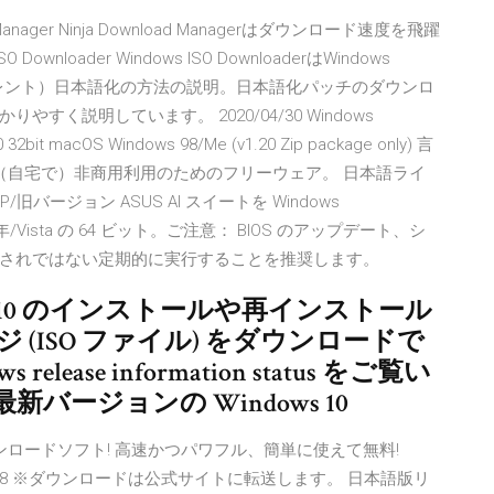
nager Ninja Download Managerはダウンロード速度を飛躍
loader Windows ISO DownloaderはWindows
（マイクロトレント）日本語化の方法の説明。日本語化パッチのダウンロ
く説明しています。 2020/04/30 Windows
00 32bit macOS Windows 98/Me (v1.20 Zip package only) 言
ス： （自宅で）非商用利用のためのフリーウェア。 日本語ライ
/旧バージョン ASUS AI スイートを Windows
P/2003年/Vista の 64 ビット。ご注意： BIOS のアップデート、シ
されではない定期的に実行することを推奨します。
 10 のインストールや再インストール
(ISO ファイル) をダウンロードで
ease information status をご覧い
ージョンの Windows 10
P/FTP ダウンロードソフト! 高速かつパワフル、簡単に使えて無料!
S バージョン 1.68 ※ダウンロードは公式サイトに転送します。 日本語版リ