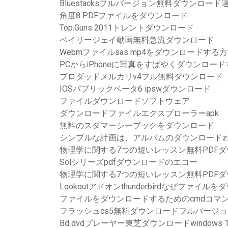
Bluestacksフルバージョン無料ダウンロード
角度8 PDFファイルをダウンロード
Top.Guns 2011トレントダウンロード
ベイリージェイ動画無料急流ダウンロード
Webmファイルsas mp4をダウンロードする
PCからiPhoneに写真をすばやくダウンロー
プロダッドメルカリv4フル無料ダウンロード
IOSパブリックベータ6 ipswダウンロード
ファイルダウンロードソフトウェア
ダウンロードファイルエクスプローラーapk
無料のスダマーシーブックをダウンロード
シンプルな計画は、アルバムのダウンロードz
物理学に関する7つの短いレッスン無料PDF
Solシリーズpdfダウンロードのエコー
物理学に関する7つの短いレッスン無料PDF
Lookoutアドオンthunderbirdなぜファ
ファイルをダウンロードするためのcmdコマ
フラッシュcs5無料ダウンロードフルバージョ
Bd dvdプレーヤー東芝ダウンロードwindows 1