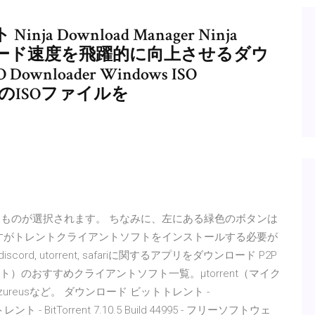
Download Manager Ninja
ダウンロード速度を飛躍的に向上させるダウ
wnloader Windows ISO
1/10のISOファイルを
なものが選択されます。 ちなみに、左にある緑色のボタンは
できますがトレントクライアントソフトをインストールする必要が
ord, utorrent, safariに関するアプリをダウンロード P2P
トレント）のおすすめクライアントソフト一覧。μtorrent（マイク
ureusなど。 ダウンロード ビットトレント -
 - BitTorrent 7.10.5 Build 44995 - フリーソフトウェ