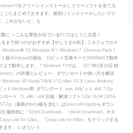
日、Windows10をクリーンインストールしフリーソフトを全て入
ここにまとめておきます。最初にインストールしたいフリ
ラウザ。これがないと、も
」への更新は慎重に ～こんな警告が出ているPCではとくに注意！
案内されるまで待つのがおすすめ【やじうまの杜】; 2 カフェでのテ
0; Windows 8.1; Windows 7（Service Pack 1
ット版Windowsの場合、32ビット互換モード(WOW64)で動作
プ上で動作します。 * Windows 10では、 2017年6月26日 軽
「μTorrent」の評価とレビュー、ダウンロードや使い方を解説
ista/7/8/8.1/10, Mac OS X, Linux, Android.
2ビットWindows用. ダウンロード .exe, 64ビット x64, 7-Zip
ウンロード .7z, x86 / x64 圧縮・解凍ソフト7-Zip 16.04 (2016-
の7-Zip（最新のbeta版を含む）はSourceForgeからダウン
日 最終的に「32-bit Download」「64-bit Download」ボタ
 for 32bit」「Copy Link for 64bit」をクリックする
きます。 いざという