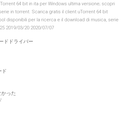
rent 64 bit in ita per Windows ultima versione; scopri
 serie in torrent. Scarica gratis il client uTorrent 64 bit
i tool disponibili per la ricerca e il download di musica, serie
3/25 2019/03/20 2020/07/07
ウンロードドライバー
ード
なかった
ド