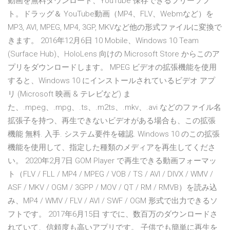
動画を無料ダウンロード、YouTube 保存できるフリーソフ
ト。ドラッグ＆ YouTube動画（MP4、FLV、Webmなど）を
MP3, AVI, MPEG, MP4, 3GP, MKVなど他の形式ファイルに変換で
きます。 2016年12月6日 10 Mobile、Windows 10 Team
(Surface Hub)、HoloLens 向けの Microsoft Store からこのア
プリをダウンロードします。 MPEG ビデオの拡張機能を使用
すると、Windows 10 にインストールされているビデオ アプ
リ (Microsoft 映画 & テレビなど) ま
た、.mpeg、.mpg、.ts、.m2ts、.mkv、.avi などのファイル名
拡張子を持つ、再生できないビデオがある場合も、この拡張
機能 無料. 入手. システム要件を確認. Windows 10 のこの拡張
機能を使用して、指定した種類のメディアを再生してくださ
い。 2020年2月7日 GOM Player で再生できる動画フォーマッ
ト（FLV / FLL / MP4 / MPEG / VOB / TS / AVI / DIVX / WMV /
ASF / MKV / OGM / 3GPP / MOV / QT / RM / RMVB）を読み込
み、MP4 / WMV / FLV / AVI / SWF / OGM 形式で出力できるソ
フトです。 2017年6月15日 すでに、数百万のダウンロードさ
れていて、信頼度も高いアプリです。 子供でも簡単に再生を