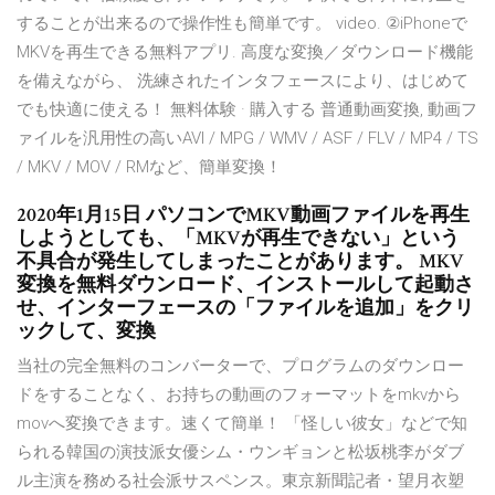
することが出来るので操作性も簡単です。 video. ②iPhoneで
MKVを再生できる無料アプリ. 高度な変換／ダウンロード機能
を備えながら、 洗練されたインタフェースにより、はじめて
でも快適に使える！ 無料体験 · 購入する 普通動画変換, 動画フ
ァイルを汎用性の高いAVI / MPG / WMV / ASF / FLV / MP4 / TS
/ MKV / MOV / RMなど、簡単変換！
2020年1月15日 パソコンでMKV動画ファイルを再生
しようとしても、「MKVが再生できない」という
不具合が発生してしまったことがあります。 MKV
変換を無料ダウンロード、インストールして起動さ
せ、インターフェースの「ファイルを追加」をクリ
ックして、変換
当社の完全無料のコンバーターで、プログラムのダウンロー
ドをすることなく、お持ちの動画のフォーマットをmkvから
movへ変換できます。速くて簡単！ 「怪しい彼女」などで知
られる韓国の演技派女優シム・ウンギョンと松坂桃李がダブ
ル主演を務める社会派サスペンス。東京新聞記者・望月衣塑