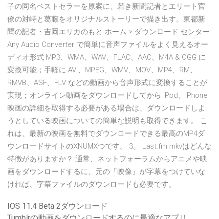
子の同名ベストセラーを原案に、若き新聞記者とエリート官
僚の対峙と葛藤をオリジナルストーリーで描き出す。東都新
聞の記者・吉岡エリカのもと ホーム > ダウンロード センター.
Any Audio Converter で簡単に音声ファイルをよく見えるオー
ディオ形式 MP3、WMA、WAV、FLAC、AAC、M4A & OGG に
変換可能；手軽に AVI、MPEG、WMV、MOV、MP4、RM、
RMVB、ASF、FLV などの動画から音声形式に変換することが
実現；オンライン動画をダウンロードしてから iPod、iPhone
映画の詳細を取得する必要がある場合は、ダウンロードしよ
うとしている映画についての簡単な説明も取得できます。 こ
れは、最新の映画を無料でダウンロードできる最高のMP4ダ
ウンロードサイトのXNUMXつです。 3。 Last.fm mkvはどんな
特徴がありますか？ 通常、ネットフォーラムからアニメや映
画をダウンロードするに、元の「映像」が字幕をつけていな
ければ、字幕ファイルのダウンロードも必要です。
IOS 11.4 Beta 2ダウンロード
Tumblrの動画をダウンロードするのに最適なアプリ