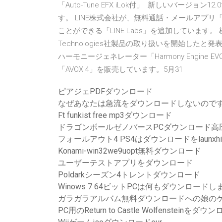
「Auto-Tune EFX iLok付」 新しいバー
す。 LINE株式会社が、無料通話・メールアプリ「L
ことができる「LINE Labs」を追加しています。 
Technologies社製品の取り扱いを開始したと発
ハーモニージェネレーター「Harmony Engin
「AVOX 4」を販売しています。5月31
ピアジェPDFダウンロード
なぜあなたは急流をダウンロードしないので
Ft funkist free mp3ダウンロード
ドラゴンボールゼノバースPCダウンロード高
フォールアウト4 PS4はダウンロードをlaunxh
Konami-win32we9uopt無料ダウンロード
ユーザーテストアプリをダウンロード
Poldarkシーズン4トレントダウンロード
Winows 7 64ビットPCは何もダウンロードし
ガラガラアルバム無料ダウンロードへの娘の
PC用のReturn to Castle Wolfensteinをダウ