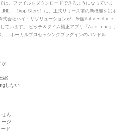
ジョン12.0では、ファイルをダウンロードできるようになっていま
INE」［App Store］に、正式リリース前の新機能を試す
株式会社ハイ・リゾリューションが、米国Antares Audio
表しています。 ピッチ＆タイム補正アプリ「Auto-Tune」、
e EVO」、ボーカルプロセッシングプラグインのバンドル
すか
圧縮
ingしない
ません
ケージ
ンロード