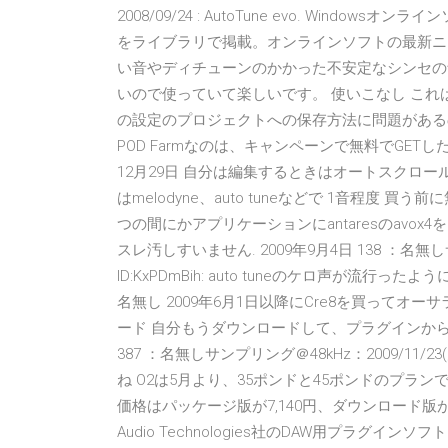
2008/09/24 : AutoTune evo. Wi
をライブラリで掲載。オンラインソフトの最新ニ
い音やディチューンのかかった不安定なシンセの
いので使っていて楽しいです。 使いこなし これはAut
の設定のプロジェクトへの保存方法に問題があるので
POD Farmなのは、キャンペーンで無料でGETした
12月29日 自分は編集するときはオートスクロ
はmelodyne、auto tuneなどで 1音程度
つの間にかアプリケーションにantaresのav
スレ汚しすいません. 2009年9月4日 138 ：名無しサンプ
ID:KxPDmBih: auto tuneのケロ声が流行
名無し 2009年6月1日以降にCre8を買ってオーサ
ード 自分もうダウンロードして、プラグインから
387 ：名無しサンプリング＠48kHz：2009/11/23(
ね O2は5月より、35ポンドと45ポンドのプラン
価格はパッケージ版が7,140円、ダウンロード版が5
Audio Technologies社のDAW用プラグインソ