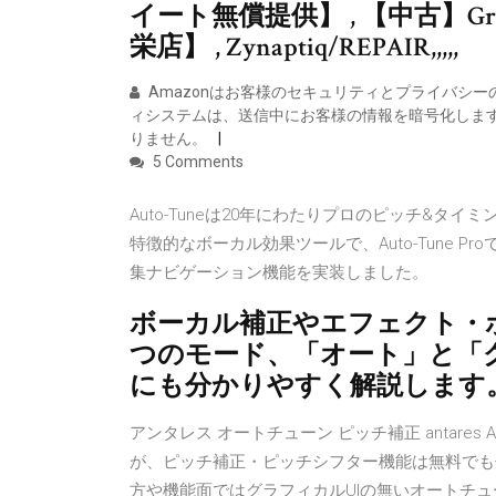
イート無償提供】 , 【中古】Greco /
栄店】 , Zynaptiq/REPAIR,,,,,
Amazonはお客様のセキュリティとプライバシー
ィシステムは、送信中にお客様の情報を暗号化しま
りません。
5 Comments
Auto-Tuneは20年にわたりプロのピッチ&
特徴的なボーカル効果ツールで、Auto-Tune 
集ナビゲーション機能を実装しました。
ボーカル補正やエフェクト・ボイス
つのモード、「オート」と「
にも分かりやすく解説します
アンタレス オートチューン ピッチ補正 antares A
が、ピッチ補正・ピッチシフター機能は無料でも使用可能
方や機能面ではグラフィカルUIの無いオートチューンとい