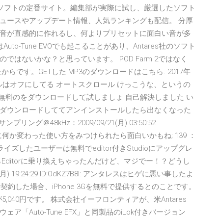
ndowsオンラインソフトの定番サイト。編集部が実際に試し、厳選したソフト
ュースやアップデート情報、人気ランキングも配信。 分厚
音が直感的に作れるし、何よりプリセットに面白い音が多
o-Tune EVOでも起こることがあり、Antares社のソフト
はないかな？と思っています。 POD Farm 2ではなく
からです。GETした MP3のダウンロードはこちら. 2017年
ールはオフにしてる オートスクロール けっこうな、というの
 買う前に無料のをダウンロードして試しましょ 自己解決しました い
ox4をダウンロードしててアンインストールしたら出なくなった
リング＠48kHz：2009/09/21(月) 03:50:52
ったように何か変わった使い方をみつけられたら面白いかもね; 139 ：
ライズしたユーザーは無料でeditor付きStudioにアップグレ
Editorに乗り換えちゃったんだけど、マジでー！？どうし
月) 19:24:29 ID:OdKZ7B8l: アンタレスはヒゲに悪い事したよ
で契約した場合、iPhone 3Gを無料で提供するとのことです。
,040円です。 株式会社イーフロンティアが、米Antares
フトウェア「Auto-Tune EFX」と同製品のiLok付きバージョン