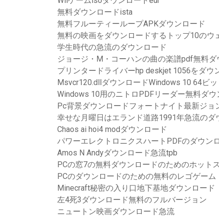
Wiiゲームisoダウンロードeur
無料ダウンロードista
無料フルーティーループAPKダウンロード
無料の映画をダウンロードするトップ10のウ
学生時代の急流のダウンロード
ジョージ・M・コーハンの曲の楽譜pdf無料ダ
プリンタードライバーhp deskjet 1056をダ
Msvcr120.dllダウンロードWindows 10 64ビ
Windows 10用のニトロPDFリーダー無料ダ
Pc背景ダウンロードフォートナイト最新ジョ
幸せな月曜日はエランド道路1991年急流の
Chaos ai hoi4 modダウンロード
パワーエレクトロニクスハートPDFのダウン
Amos N Andyダウンロード急流tpb
PCの窓7の無料ダウンロードのためのホット
PCのダウンロードのための無料のレゴゲーム
Minecraft秘密の入り口地下基地ダウンロード
左4死3ダウンロード無料のフルバージョン
ニュートン映画ダウンロード急流