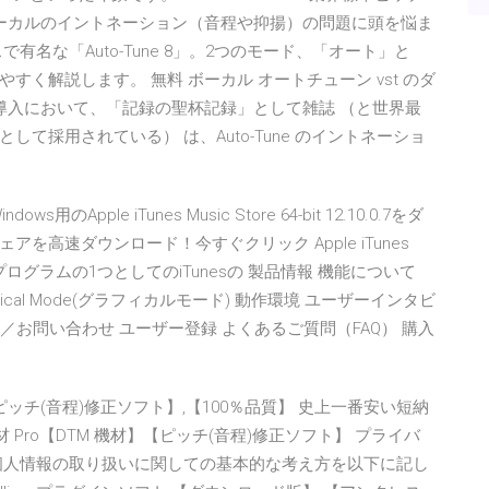
ボーカルのイントネーション（音程や抑揚）の問題に頭を悩ま
名な「Auto-Tune 8」。2つのモード、「オート」と
く解説します。 無料 ボーカル オートチューン vst のダ
歓迎その導入において、「記録の聖杯記録」として雑誌 （と世界最
て採用されている） は、Auto-Tune のイントネーショ
Windows用のApple iTunes Music Store 64-bit 12.10.0.7をダ
高速ダウンロード！今すぐクリック Apple iTunes
ているプログラムの1つとしてのiTunesの 製品情報 機能について
aphical Mode(グラフィカルモード) 動作環境 ユーザーインタビ
ト／お問い合わせ ユーザー登録 よくあるご質問（FAQ） 購入
DTM】【ピッチ(音程)修正ソフト】,【100％品質】 史上一番安い短納
une 機材 Pro【DTM 機材】【ピッチ(音程)修正ソフト】 プライバ
個人情報の取り扱いに関しての基本的な考え方を以下に記し