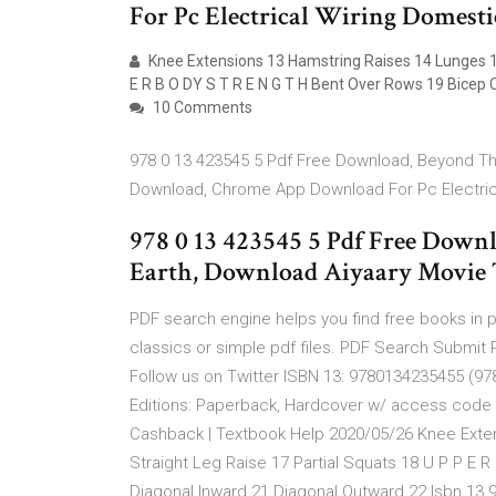
For Pc Electrical Wiring Domest
Knee Extensions 13 Hamstring Raises 14 Lunges 15 
E R B O DY S T R E N G T H Bent Over Rows 19 Bicep 
10 Comments
978 0 13 423545 5 Pdf Free Download, Beyond T
Download, Chrome App Download For Pc Electric
978 0 13 423545 5 Pdf Free Down
Earth, Download Aiyaary Movie T
PDF search engine helps you find free books in 
classics or simple pdf files. PDF Search Submi
Follow us on Twitter ISBN 13: 9780134235455 (97
Editions: Paperback, Hardcover w/ access code &
Cashback | Textbook Help 2020/05/26 Knee Exten
Straight Leg Raise 17 Partial Squats 18 U P P E 
Diagonal Inward 21 Diagonal Outward 22 Isbn 13 9