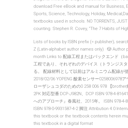
download Free eBook and manual for Business, Educ
Sports, Science, Technology, Holiday, Medical,Da
textbooks used in schools. NO TORRENTS, JUST PDF
counting. Stephen R. Covey, "The 7 Habits of Hig
Lists of books by ISBN prefix (= publisher); sear
Z (Latin-alphabet author names only) · 🎲 Autho
month Links to 配線工程またはバックエンド（b
工程であり、それぞれのデバイス（トランジスタ
る。 配線材料として以前はアルミニウム配線が使わ
2018/02/06 YOPENG 酸素センサー0258006978ア
ローザシュコダのための0 258 006 978 【bro
2PK 対応型番:DCP-J982N、DCP ISBN 978
へのアプローチ』春風社、2015年。 ISBN 978-4-861104
ISBN 978-0-9931587-4-2 脚注 Attribution 4.0 Interna
this textbook or the textbook contents herein must
this textbook in a digital format