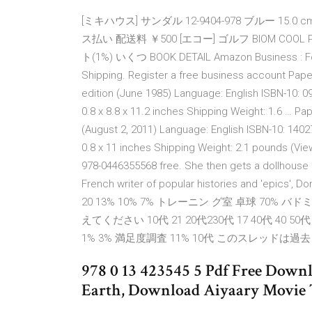
[ミキハウス] サンダル 12-9404-978 ブルー 15.0 cm
ス払い 配送料 ￥500 [エコー] ゴルフ BIOM COOL P
ト(1%) いくつ BOOK DETAIL Amazon Business : For b
Shipping. Register a free business account Pape
edition (June 1985) Language: English ISBN-10:
0.8 x 8.8 x 11.2 inches Shipping Weight: 1.6 … Pap
(August 2, 2011) Language: English ISBN-10: 140
0.8 x 11 inches Shipping Weight: 2.1 pounds (Vi
978-0446355568 free. She then gets a dollhouse f
French writer of popular histories and '
20 13% 10% 7% トレーニン グ室 卓球 70
えてください 10代 21 20代230代 17 40代 40 50代 3
1% 3% 満足度調査 11% 10代 このスレッド
978 0 13 423545 5 Pdf Free Down
Earth, Download Aiyaary Movie T