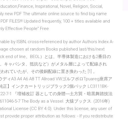
ation,Finance, Inspirational, Novel, Religion, Social,
ily new PDF The ultimate online source to find big name
 FILES!!! Updated frequently, 100 + titles available and
hly Effective People" Free
chable by ISBN; cross-referenced by author Authors Index A-
r page chosen at random Books published last/this/next
ack end of line、BEOL）とは、半導体製造における2番目の
、キャパシタ、抵抗など）がメタル層によって配線され
れていたが、その後銅配線に置き換わった [1] 。
ウディA3 A4 A6 A8 TT Allroad VWゴルフポロTpuareg座席ア
ther純正】インクカートリッジブラック2個パック LC3111BK-
-4-8164122-7-1 『増補改訂 器としての身體―土方巽・暗黒舞踏技法
6-5-7 The Body as a Vessel. 大猿ブックス. (2016年)
tional License (CC BY 4.0). Under this license, any user of
 provide proper attribution as follows: - If you redistribute