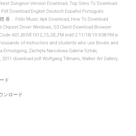
arkest Dungeon Version Download, Top Sites To Download
er Pdf Download English Deutsch Español Português
 Fildo Music Apk Download, How To Download
d Chipset Driver Windows, S3 Client Download Browser
Code A01_BOVE1612_15_SE_FM.indd 2 11/18/19 9:08 PM iii
 thousands of instructors and students who use Bovée and
ta Ermutigung, Zachęta Narodowa Galeria Sztuki,
2011 download pdf Wolfgang Tillmans, Walker Art Gallery,
ロード
ダウンロード