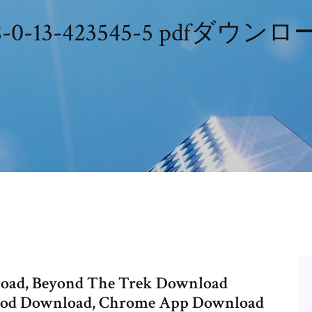
8-0-13-423545-5 pdfダウン
nload, Beyond The Trek Download
Mod Download, Chrome App Download