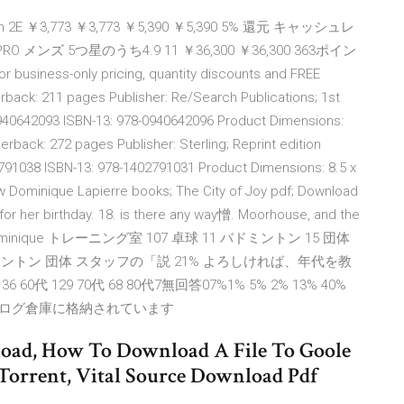
 2E ￥3,773 ￥3,773 ￥5,390 ￥5,390 5% 還元 キャッシュレ
RO メンズ 5つ星のうち4.9 11 ￥36,300 ￥36,300 363ポイン
usiness-only pricing, quantity discounts and FREE
rback: 211 pages Publisher: Re/Search Publications; 1st
 0940642093 ISBN-13: 978-0940642096 Product Dimensions:
erback: 272 pages Publisher: Sterling; Reprint edition
2791038 ISBN-13: 978-1402791031 Product Dimensions: 8.5 x
ew Dominique Lapierre books; The City of Joy pdf; Download
or her birthday. 18. is there any way憎. Moorhouse, and the
epics', Dominique トレーニング室 107 卓球 11 バドミントン 15 団体
% バドミントン 団体 スタッフの「説 21% よろしければ、年代を教
6 60代 129 70代 68 80代7無回答07%1% 5% 2% 13% 40%
は過去ログ倉庫に格納されています
load, How To Download A File To Goole
orrent, Vital Source Download Pdf