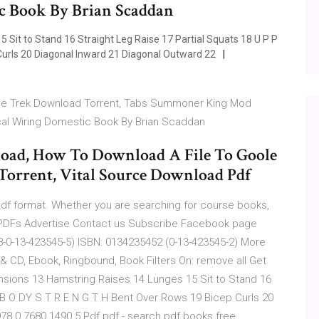
ic Book By Brian Scaddan
Sit to Stand 16 Straight Leg Raise 17 Partial Squats 18 U P P
Curls 20 Diagonal Inward 21 Diagonal Outward 22
he Trek Download Torrent, Tabs Summoner King Mod
al Wiring Domestic Book By Brian Scaddan
load, How To Download A File To Goole
orrent, Vital Source Download Pdf
pdf format. Whether you are searching for course books,
t PDFs Advertise Contact us Subscribe Facebook page
8-0-13-423545-5) ISBN: 0134235452 (0-13-423545-2) More
 CD, Ebook, Ringbound, Book Filters On: remove all Get
sions 13 Hamstring Raises 14 Lunges 15 Sit to Stand 16
R B O DY S T R E N G T H Bent Over Rows 19 Bicep Curls 20
78 0 7680 1490 5 Pdf.pdf - search pdf books free