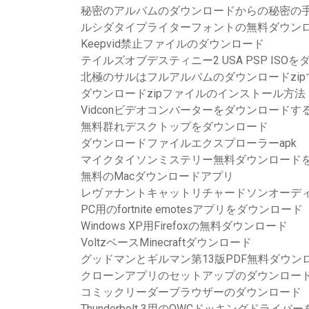
秘密のアルバムのダウンロードからの秘密の
ルシダタイプライターフォントの無料ダウン
Keepvid禁止ファイルのダウンロード
テイルズオブデスティニー2 USA PSP ISO
北極のサルはフルアルバムのダウンロードzip
ダウンロードzipファイルのインストール方法
Vidconビデオコンバーターをダウンロードす
無料群れデスクトップをダウンロード
ダウンロードファイルエクスプローラーapk
マイクタイソンミステリー無料ダウンロード
無料のMacダウンロードアプリ
レヴァナントキャットリチャードソンオーデ
PC用のfortnite emotesアプリをダウンロード
Windows XP用Firefoxの無料ダウンロード
VoltzベースMinecraftダウンロード
グッドマンとギルマン第13版PDF無料ダウン
クローンアプリのセットアップのダウンロー
コミックリーダーブラウザーのダウンロード
Thunderbolt 3用のOWCドッキングドライ